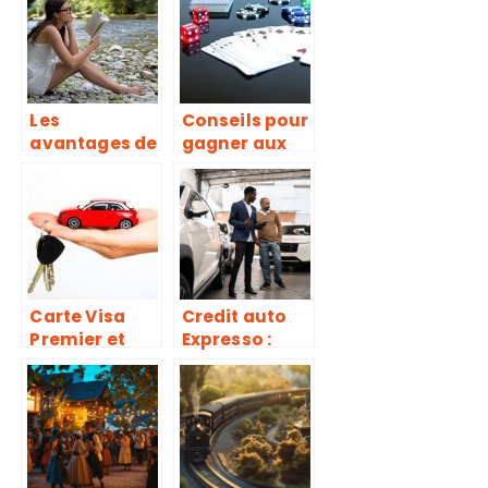
Les
Conseils pour
avantages de
gagner aux
la littérature
jeux de
dans notre
casino
vie
Carte Visa
Credit auto
Premier et
Expresso :
assurance de
pourquoi et
location de
comment
voiture : le
l’obtenir ?
guide
complet