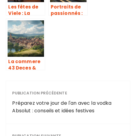
Les fêtes de
Portraits de
Viele : La
passionnés :
tradition
Les
festive qui
nouveautés
rassemble les
du moment
générations
Juin 2015 – Le
Train
Miniature vu
par ses
La commere
créateurs
43 Deces &
Faits Divers
Yssingeaux &
Haute Loire :
Un tragique
PUBLICATION PRÉCÉDENTE
accident de
Préparez votre jour de l'an avec la vodka
la route
Absolut : conseils et idées festives
endeuille la
region
PUBLICATION SUIVANTE