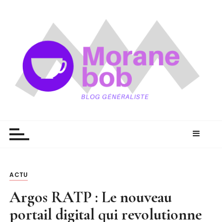
P
a
s
s
e
r
a
u
c
Moranebob
Morgane aventure
o
n
t
e
n
ACTU
u
Argos RATP : Le nouveau
portail digital qui revolutionne