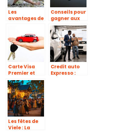
Les
Conseils pour
avantages de
gagner aux
la littérature
jeux de
dans notre
casino
vie
Carte Visa
Credit auto
Premier et
Expresso :
assurance de
pourquoi et
location de
comment
voiture : le
l’obtenir ?
guide
complet
Les fêtes de
Viele : La
tradition