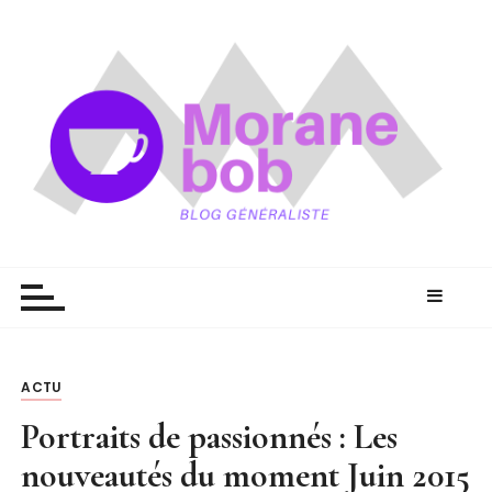
P
a
s
s
e
r
a
u
c
Moranebob
Morgane aventure
o
n
t
e
n
ACTU
u
Portraits de passionnés : Les
nouveautés du moment Juin 2015