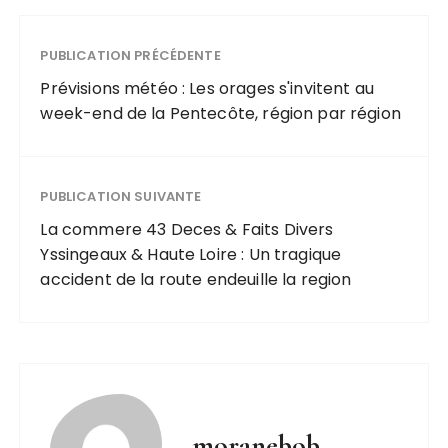
festive qui
rassemble les
générations
PUBLICATION PRÉCÉDENTE
Prévisions météo : Les orages s'invitent au
week-end de la Pentecôte, région par région
PUBLICATION SUIVANTE
La commere 43 Deces & Faits Divers
Yssingeaux & Haute Loire : Un tragique
accident de la route endeuille la region
moranebob